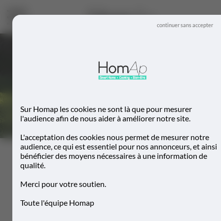
continuer sans accepter
Sur Homap les cookies ne sont là que pour mesurer
l'audience afin de nous aider à améliorer notre site.
L'acceptation des cookies nous permet de mesurer notre
SMART HOME
audience, ce qui est essentiel pour nos annonceurs, et ainsi
bénéficier des moyens nécessaires à une information de
Quel robot tondeuse
qualité.
acheter pour obtenir une
Merci pour votre soutien.
pelouse impeccable et
Toute l'équipe Homap