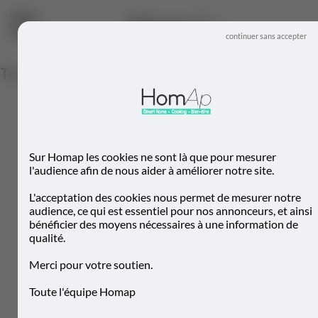
continuer sans accepter
Tous les articles cooking / arts culinaires
Sur Homap les cookies ne sont là que pour mesurer
l'audience afin de nous aider à améliorer notre site.
L'acceptation des cookies nous permet de mesurer notre
audience, ce qui est essentiel pour nos annonceurs, et ainsi
bénéficier des moyens nécessaires à une information de
qualité.
ARTS CULINAIRES
Joseph Joseph lance Space sa
Merci pour votre soutien.
première collection
Toute l'équipe Homap
d'ustensiles de cuisson