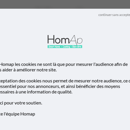
continuer sans accepte
MAISON
COOKING
BIEN-ÊTRE
MAGAZINE
CHRONIQUES
C
Homap les cookies ne sont là que pour mesurer l'audience afin de
 aider à améliorer notre site.
ceptation des cookies nous permet de mesurer notre audience, ce 
essentiel pour nos annonceurs, et ainsi bénéficier des moyens
ssaires à une information de qualité.
i pour votre soutien.
te l'équipe Homap