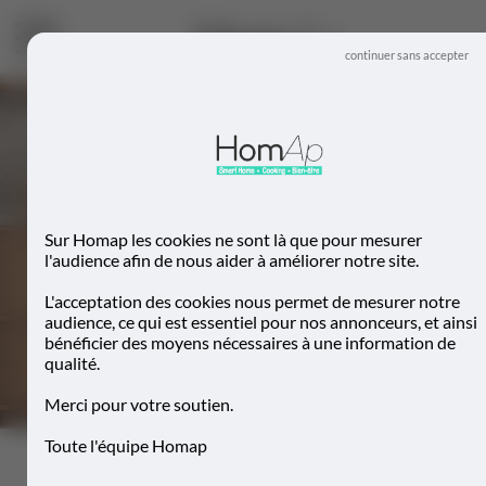
continuer sans accepter
Sur Homap les cookies ne sont là que pour mesurer
l'audience afin de nous aider à améliorer notre site.
L'acceptation des cookies nous permet de mesurer notre
audience, ce qui est essentiel pour nos annonceurs, et ainsi
bénéficier des moyens nécessaires à une information de
qualité.
Merci pour votre soutien.
SOIN DU LINGE
Toute l'équipe Homap