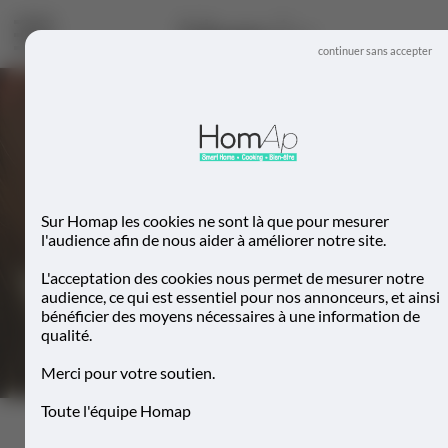
continuer sans accepter
Sur Homap les cookies ne sont là que pour mesurer
l'audience afin de nous aider à améliorer notre site.
L'acceptation des cookies nous permet de mesurer notre
audience, ce qui est essentiel pour nos annonceurs, et ainsi
bénéficier des moyens nécessaires à une information de
qualité.
Merci pour votre soutien.
BEAUTÉ/SANTÉ
Toute l'équipe Homap