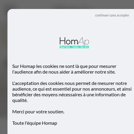
continuer sans accepter
Sur Homap les cookies ne sont là que pour mesurer
l'audience afin de nous aider à améliorer notre site.
L'acceptation des cookies nous permet de mesurer notre
audience, ce qui est essentiel pour nos annonceurs, et ainsi
bénéficier des moyens nécessaires à une information de
qualité.
Merci pour votre soutien.
CONFORT/HYGIÈNE
Toute l'équipe Homap